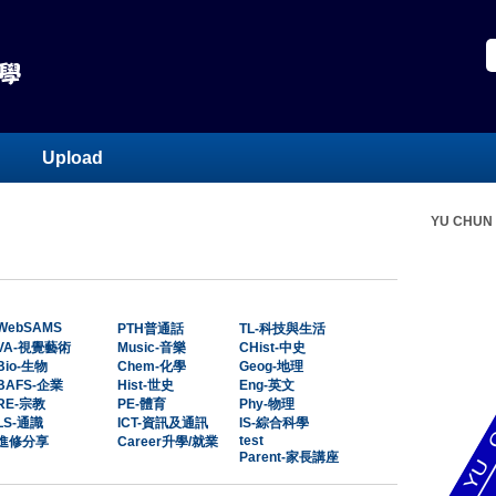
Upload
YU CHUN
WebSAMS
PTH普通話
TL-科技與生活
VA-視覺藝術
Music-音樂
CHist-中史
Bio-生物
Chem-化學
Geog-地理
BAFS-企業
Hist-世史
Eng-英文
RE-宗教
PE-體育
Phy-物理
LS-通識
ICT-資訊及通訊
IS-綜合科學
test
進修分享
Career升學/就業
Parent-家長講座