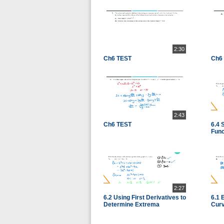
2:30
Ch6 TEST
Ch6
2:43
Ch6 TEST
6.4 
Func
2:27
6.2 Using First Derivatives to
6.1 
Determine Extrema
Cur