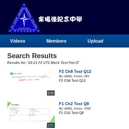
Videos
Members
Upload
Search Results
Results for: '
20-21 F2 UT1 Mock Test Part E
'
F2 Ch8 Test Q12
By:
t1911
,
Views:
492
F2 Ch8 Test Q12
0:31
F1 Ch2 Test Q8
By:
t1911
,
Views:
1060
F1 Ch2 Test Q8
2:01